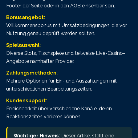
Footer der Seite oder in den AGB einsehbar sein.
Bonusangebot:
Willkommensbonus mit Umsatzbedingungen, die vor
Nutzung genau geprüft werden sollten.
Spielauswahl:
Diverse Slots, Tischspiele und teilweise Live-Casino-
Angebote namhafter Provider.
Zahlungsmethoden:
Mehrere Optionen für Ein- und Auszahlungen mit
unterschiedlichen Bearbeitungszeiten.
Kundensupport:
Erreichbarkeit über verschiedene Kanäle, deren
Reaktionszeiten variieren können.
Wichtiger Hinweis:
Dieser Artikel stellt eine