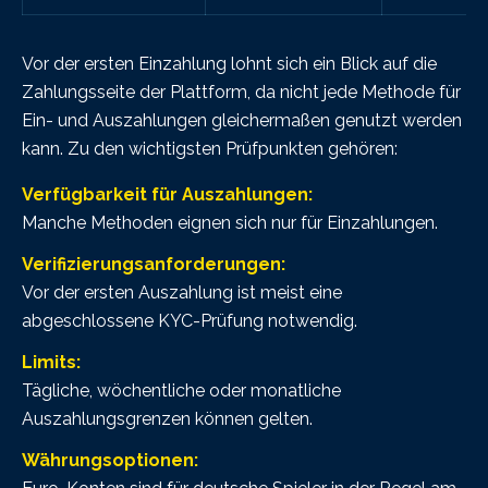
Vor der ersten Einzahlung lohnt sich ein Blick auf die
Zahlungsseite der Plattform, da nicht jede Methode für
Ein- und Auszahlungen gleichermaßen genutzt werden
kann. Zu den wichtigsten Prüfpunkten gehören:
Verfügbarkeit für Auszahlungen:
Manche Methoden eignen sich nur für Einzahlungen.
Verifizierungsanforderungen:
Vor der ersten Auszahlung ist meist eine
abgeschlossene KYC-Prüfung notwendig.
Limits:
Tägliche, wöchentliche oder monatliche
Auszahlungsgrenzen können gelten.
Währungsoptionen: