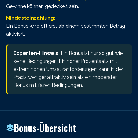
Gewinne können gedeckelt sein.
Mindesteinzahlung:
Ein Bonus wird oft erst ab einem bestimmten Betrag
aktiviert.
Experten-Hinweis:
Ein Bonus ist nur so gut wie
seine Bedingungen. Ein hoher Prozentsatz mit
extrem hohen Umsatzanforderungen kann in der
Praxis weniger attraktiv sein als ein moderater
Bonus mit fairen Bedingungen.
Bonus-Übersicht