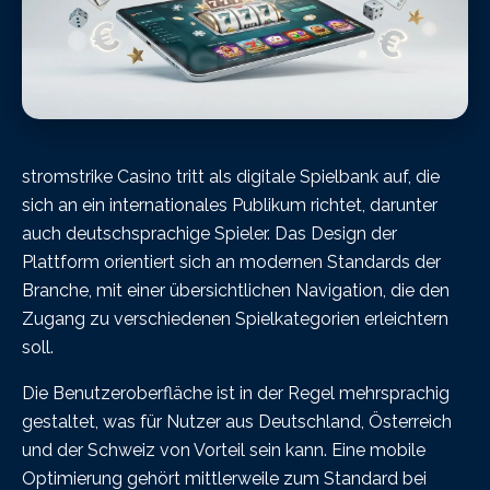
stromstrike Casino tritt als digitale Spielbank auf, die
sich an ein internationales Publikum richtet, darunter
auch deutschsprachige Spieler. Das Design der
Plattform orientiert sich an modernen Standards der
Branche, mit einer übersichtlichen Navigation, die den
Zugang zu verschiedenen Spielkategorien erleichtern
soll.
Die Benutzeroberfläche ist in der Regel mehrsprachig
gestaltet, was für Nutzer aus Deutschland, Österreich
und der Schweiz von Vorteil sein kann. Eine mobile
Optimierung gehört mittlerweile zum Standard bei