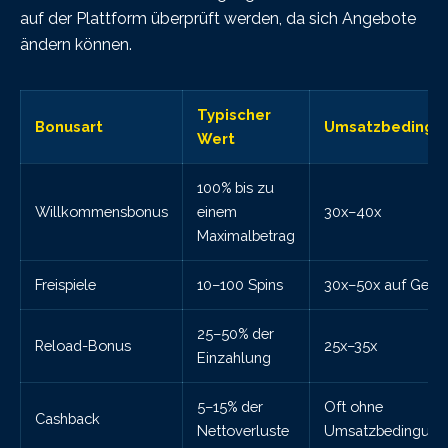
auf der Plattform überprüft werden, da sich Angebote
ändern können.
Typischer
Bonusart
Umsatzbedingu
Wert
100% bis zu
Willkommensbonus
einem
30x–40x
Maximalbetrag
Freispiele
10–100 Spins
30x–50x auf Gewi
25–50% der
Reload-Bonus
25x–35x
Einzahlung
5–15% der
Oft ohne
Cashback
Nettoverluste
Umsatzbedingung