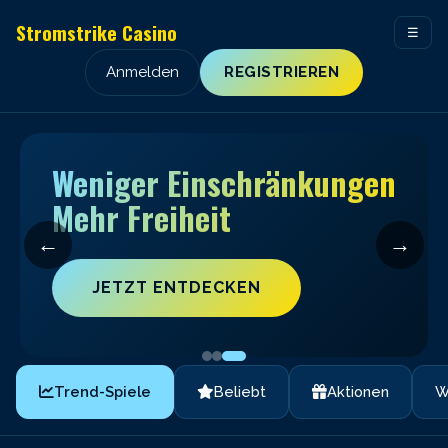
Stromstrike Casino
☰
Anmelden
REGISTRIEREN
Weniger Einschränkungen
Mehr Freiheit
←
→
JETZT ENTDECKEN
Trend-Spiele
Beliebt
Aktionen
W