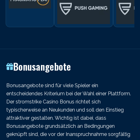
Bonusangebote
Bonusangebote sind für viele Spieler ein
entscheidendes Kriterium bei der Wahl einer Plattform.
Der stromstrike Casino Bonus richtet sich
typischerweise an Neukunden und soll den Einstieg
attraktiver gestalten. Wichtig ist dabei, dass
Bonusangebote grundsätzlich an Bedingungen
geknüpft sind, die vor der Inanspruchnahme sorgfältig