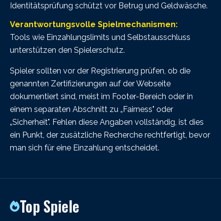
Identitätsprüfung schützt vor Betrug und Geldwäsche.
Verantwortungsvolle Spielmechanismen:
Tools wie Einzahlungslimits und Selbstausschluss
unterstützen den Spielerschutz.
Spieler sollten vor der Registrierung prüfen, ob die
genannten Zertifizierungen auf der Webseite
dokumentiert sind, meist im Footer-Bereich oder in
einem separaten Abschnitt zu „Fairness" oder
„Sicherheit". Fehlen diese Angaben vollständig, ist dies
ein Punkt, der zusätzliche Recherche rechtfertigt, bevor
man sich für eine Einzahlung entscheidet.
Top Spiele