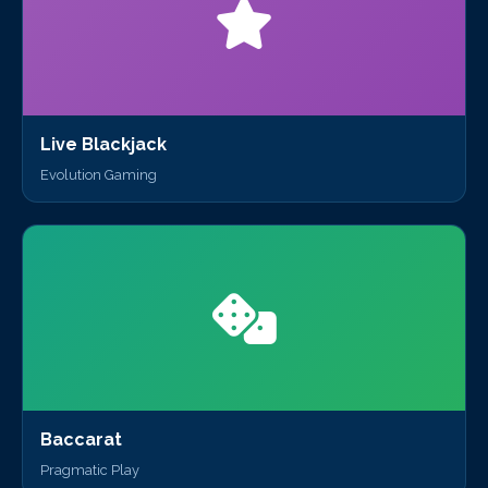
Live Blackjack
Evolution Gaming
Baccarat
Pragmatic Play