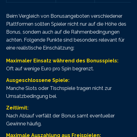
Beim Vergleich von Bonusangeboten verschiedener
Plattformen sollten Spieler nicht nur auf die Höhe des
Bonus, sondern auch auf die Rahmenbedingungen
achten. Folgende Punkte sind besonders relevant für
eine realistische Einschätzung:
Maximaler Einsatz während des Bonusspiels:
Oft auf wenige Euro pro Spin begrenzt.
Ausgeschlossene Spiele:
Manche Slots oder Tischspiele tragen nicht zur
Umsatzbedingung bei.
Zeitlimit:
Nach Ablauf verfällt der Bonus samt eventueller
Gewinne häufig.
Maximale Auszahlung aus Freispielen: