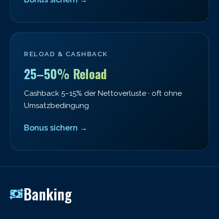
RELOAD & CASHBACK
25–50% Reload
Cashback 5–15% der Nettoverluste · oft ohne
Umsatzbedingung
Bonus sichern →
Banking