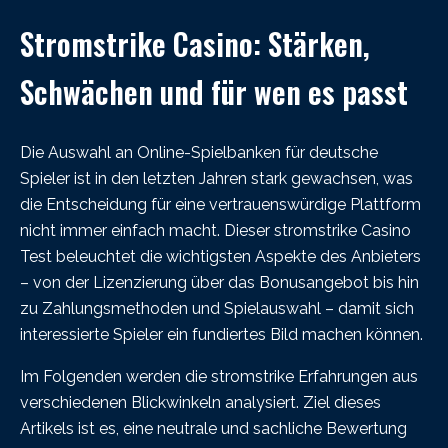
Stromstrike Casino: Stärken,
Schwächen und für wen es passt
Die Auswahl an Online-Spielbanken für deutsche
Spieler ist in den letzten Jahren stark gewachsen, was
die Entscheidung für eine vertrauenswürdige Plattform
nicht immer einfach macht. Dieser stromstrike Casino
Test beleuchtet die wichtigsten Aspekte des Anbieters
– von der Lizenzierung über das Bonusangebot bis hin
zu Zahlungsmethoden und Spielauswahl – damit sich
interessierte Spieler ein fundiertes Bild machen können.
Im Folgenden werden die stromstrike Erfahrungen aus
verschiedenen Blickwinkeln analysiert. Ziel dieses
Artikels ist es, eine neutrale und sachliche Bewertung