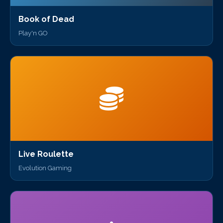
Book of Dead
Play'n GO
Live Roulette
Evolution Gaming